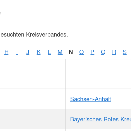
e
gesuchten Kreisverbandes.
H
I
J
K
L
M
N
O
P
Q
R
S
Sachsen-Anhalt
Bayerisches Rotes Kre