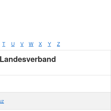
T
U
V
W
X
Y
Z
Landesverband
uz