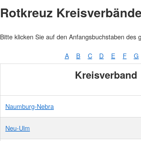
Rotkreuz Kreisverbänd
Bitte klicken Sie auf den Anfangsbuchstaben des 
A
B
C
D
E
F
G
Kreisverband
Naumburg-Nebra
Neu-Ulm