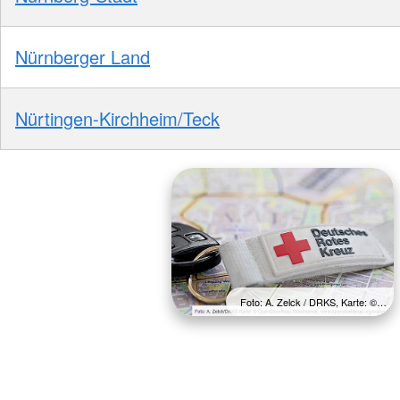
Nürnberger Land
Nürtingen-Kirchheim/Teck
Foto: A. Zelck / DRKS, Karte: ©…