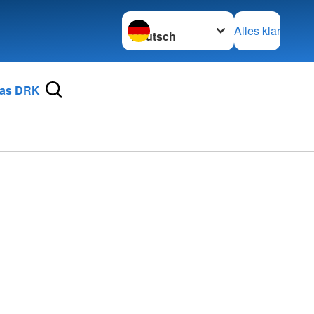
Sprache wechseln zu
Alles klar
as DRK