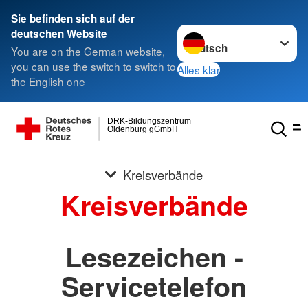
Sie befinden sich auf der
Sprache wechseln zu
deutschen Website
You are on the German website,
you can use the switch to switch to
Alles klar
the English one
DRK-Bildungszentrum
Oldenburg gGmbH
Kreisverbände
Kreisverbände
Lesezeichen -
Servicetelefon