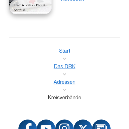
Foto: A. Zelck / DRKS,
Karte: ©…
Start
Das DRK
Adressen
Kreisverbände