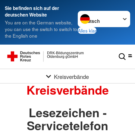
Sie befinden sich auf der
Sprache wechseln zu
deutschen Website
You are on the German website,
you can use the switch to switch to
Alles klar
the English one
DRK-Bildungszentrum
Oldenburg gGmbH
Kreisverbände
Kreisverbände
Lesezeichen -
Servicetelefon