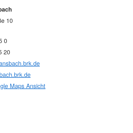
bach
ße 10
5 0
5 20
vansbach.brk.de
bach.brk.de
ogle Maps Ansicht