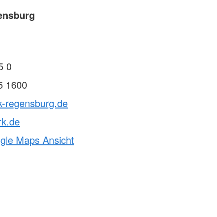
ensburg
5 0
5 1600
k-regensburg.de
rk.de
ogle Maps Ansicht