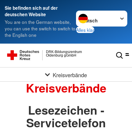
Sie befinden sich auf der
Sprache wechseln zu
deutschen Website
You are on the German website,
you can use the switch to switch to
Alles klar
the English one
DRK-Bildungszentrum
Oldenburg gGmbH
Kreisverbände
Kreisverbände
Lesezeichen -
Servicetelefon